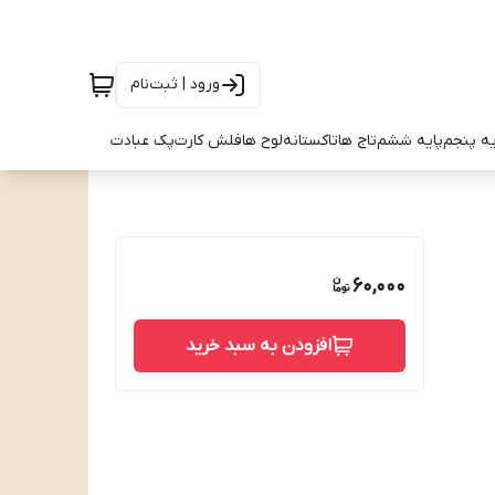
ورود | ثبت‌نام
یه پنجم
پایه ششم
تاج ها
تاکستانه
لوح ها
فلش کارت
پک عبادت
60,000
افزودن به سبد خرید