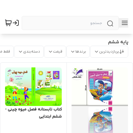
پایه ششم
پربازدیدترین
برندها
قیمت
دسته‌بندی
فقط م
کتاب تابستانه فصل میوه چینی -
ششم ابتدایی