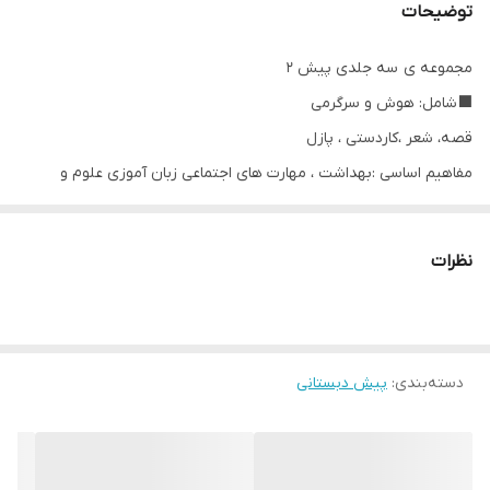
توضیحات
مجموعه ی سه جلدی پیش ۲
⬛️شامل: هوش و سرگرمی
قصه، شعر ،کاردستی ، پازل
مفاهیم اساسی :بهداشت ، مهارت های اجتماعی زبان آموزی علوم و
ریاضی مناسبت های ملی و مذهبی
نویسندگان استاد بامشاد و هیئت مولفان
نظرات
مناسب ترین مجموعه برای پیش دبستانی ها
همراه با پیک آدینه سالانه
انتشارات تاک کتاب ناشر تخصصی کتاب های کمک آموزشی مقطع پیش
دسته‌بندی
:
دبستانی و دبستان
پیش دبستانی
هدف ما موفقیت شماست.