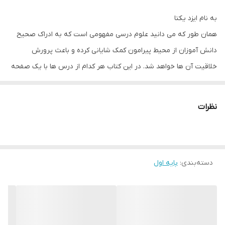
به نام ایزد یکتا
همان طور که می دانید علوم درسی مفهومی است که به ادراک صحیح
دانش آموزان از محیط پیرامون کمک شایانی کرده و باعث پرورش
خلاقیت آن ها خواهد شد. در این کتاب هر کدام از درس ها با یک صفحه
ی تصویری که نشان دهنده ی مفهوم و موضوع اصلی درس است آغاز
می شود.
نظرات
دو کاراکتر تخیلی و فانتزی جهت طنز شدن فضای کتاب و افزایش دقت و
توجه کودک به موضوع مورد نظر در این کتاب طراحی و خلق شده اند تا
کودکان بتوانند ارتباط موثرتری با محتوای کتاب برقرار کنند.
دسته‌بندی
:
پایه اول
لازم است والدین گرامی ابتدا داستان دو شخصیت کتاب را برای فرزند خود
بخوانند. در هر فصل قسمتی با عنوان آیا می دانی جهت تکمیل اطلاعات
دانش آموز آورده شده است . تا دامنه ی دانش وی را گسترش دهد و
بدیهی است این قسمت باید توسط والدین یا معلم برای دانش آموز