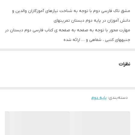
مشق تاک فارسی دوم با توجه به شناخت نیازهای آموزگاران والدین و
دانش آموزان در پایه دوم دبستان تمرینهای
مهارت محور با توجه به صفحه به صفحه ی کتاب فارسی دوم دبستان در
جنبههای کتبی ، شفاهی و … ارائه شده
تا در کنار آموزشهای کلاسی مورد استفاده قرار گیرد و با هدف آموزش
مهارتهای زبان فارسی به دانش آموزان، آن
نظرات
ها را به زبان فارسی نیز علاقه مند کنم این مجموعه شامل تمرینهایی
است که دانش آموز می تواند به صورت
مستقل آن ها را انجام دهد که: تمرینهای مربوط به واژه آموزی برای
دسته‌بندی
:
پایه دوم
توسعه واژگان دانش آموز و کاربرد قواعد
دستوری در زندگی تمرینهای خلاق و متفکرانه جهت تقویت انشاء در
سالهای آینده و کشف استعداد نویسندگی
فعالیتهای مختلف املایی و تمرکز بر اختلالات رایج املایی جدولهای