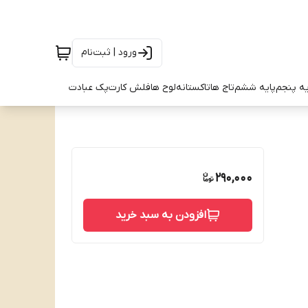
ورود | ثبت‌نام
یه پنجم
پایه ششم
تاج ها
تاکستانه
لوح ها
فلش کارت
پک عبادت
290,000
افزودن به سبد خرید