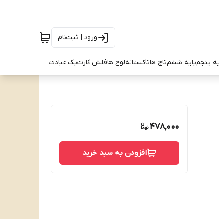
ورود | ثبت‌نام
یه پنجم
پایه ششم
تاج ها
تاکستانه
لوح ها
فلش کارت
پک عبادت
478,000
افزودن به سبد خرید