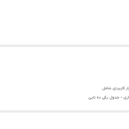
ر کاربردی شامل
ی – جدول یکی ده تایی
یبی – قبل و بعد اعداد –