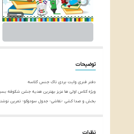
توضیحات
دفتر فنری وایت بردی تاک جنس گلاسه
ویژه کلاس اولی ها عزیز بهترین هدیه جشن شکوفه بسیا
بخش و صدا کشی -نقاشی- جدول سودوکو- تمرین نوشتار
– محور – آموزش جمع های ترکیبی – آموزش جمع های ترک
ساعت – جدول اعداد -رسم لگو – جدول اعداد
نظرات