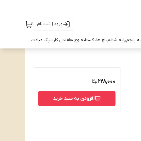
ورود | ثبت‌نام
یه پنجم
پایه ششم
تاج ها
تاکستانه
لوح ها
فلش کارت
پک عبادت
228,000
افزودن به سبد خرید