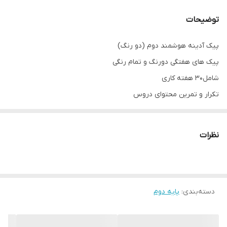
توضیحات
پیک آدینه هوشمند دوم (دو رنگ)
پیک های هفتگی دورنگ و تمام رنگی
شامل۳۰ هفته کاری
تکرار و تمرین محتوای دروس
ارزشیابی توصیفی
فعالیت های پایان هفته
نظرات
براساس بودجه بندی کتب درسی آموزش و پرورش
نویسنده: اعظم عطار
انتشارات تاک کتاب ناشر تخصصی کتاب های کمک آموزشی مقطع پیش
دسته‌بندی
:
دبستانی و دبستان
پایه دوم
هدف ما موفقیت شماست.